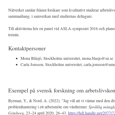
Nätverket samlar främst forskare som kvalitativt studerar arbetsli
sammanhang, i samverkan med studiernas deltagare.
Till aktiviterna hör en panel vid ASLA-symposiet 2016 och planer
termin.
Kontaktpersoner
Mona Blåsjö, Stockholms universitet, mona.blasjo@su.se
Carla Jonsson, Stockholms universitet, carla.jonsson@um
Exempel på svensk forskning om arbetslivsk
Byrman, Y., & Nord, A. (2022). ”Jag vill att vi väntar med den d
problemhantering i ett arbetsmöte om vårdtermer.
Språklig mångfa
Göteborg,
23–24 april 2020, 26–43.
https://hdl.handle.net/2077/