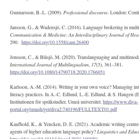
Gunnarsson, B.-L. (2009).
Professional discourse
. London: Cont
Jansson, G., & Wadensjö, C. (2016). Language brokering in multil
Communication & Medicine:
An Interdisciplinary Journal of Hea
290.
https://doi.org/10.1558/cam.26400
Jonsson, C., & Blåsjö, M. (2020). Translanguaging and multimodal
International Journal of Multilingualism,
17
(3), 361–381.
https://doi.org/10.1080/14790718.2020.1766051
Karlsson, A.-M. (2014). Writing in your own voice? Managing int
literacy practices. In A.-C. Edlund, L.-E. Edlund, & S. Haugen (E
Institutionen för språkstudier, Umeå universitet.
https://www.diva-
portal.org/smash/get/diva2:740196/FULLTEXT01.pdf
Kaufhold, K., & Yencken, D. E. (2021). Academic writing centres 
agents of higher education language policy?
Linguistics and Educ
https://doi.org/10.1016/j.linged.2021.100950