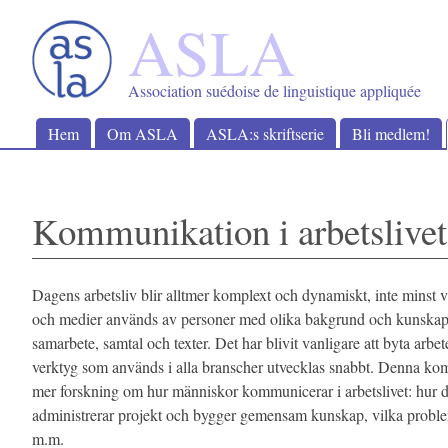
Hoppa
ASLA
till
innehåll
Association suédoise de linguistique appliquée
Hem
Om ASLA
ASLA:s skriftserie
Bli medlem!
Kommunikation i arbetslivet
Dagens arbetsliv blir alltmer komplext och dynamiskt, inte minst
och medier används av personer med olika bakgrund och kunskape
samarbete, samtal och texter. Det har blivit vanligare att byta arbet
verktyg som används i alla branscher utvecklas snabbt. Denna kom
mer forskning om hur människor kommunicerar i arbetslivet: hur d
administrerar projekt och bygger gemensam kunskap, vilka probl
m.m.