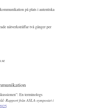
vskommunikation på plats i autentiska
ade nätverksträffar två gånger per
u.se
ommunikation
iskussionen”: En terminologs
ld: Rapport från ASLA-symposiet i
72025