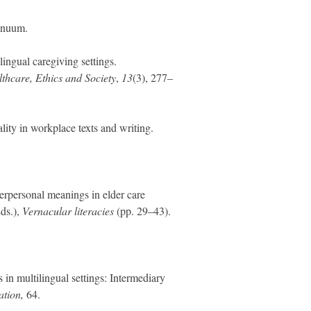
inuum.
ingual caregiving settings.
lthcare, Ethics and Society
,
13
(3), 277–
ity in workplace texts and writing.
erpersonal meanings in elder care
ds.),
Vernacular literacies
(pp. 29–43).
in multilingual settings: Intermediary
ation,
64.